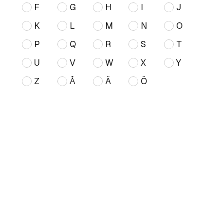
F
G
H
I
J
K
L
M
N
O
P
Q
R
S
T
U
V
W
X
Y
Z
Å
Ä
Ö