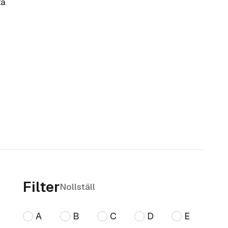
ta
Filter
Nollställ
A
B
C
D
E