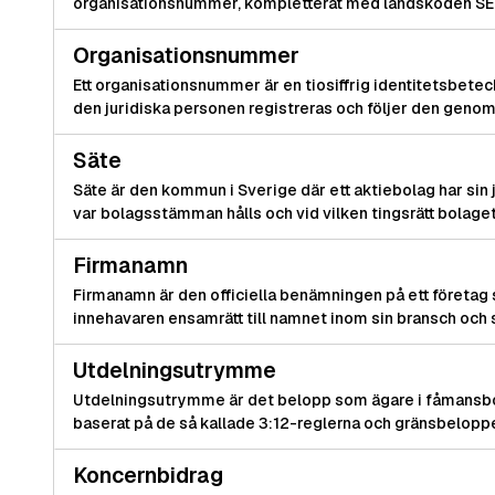
organisationsnummer, kompletterat med landskoden SE i 
Organisationsnummer
Ett organisationsnummer är en tiosiffrig identitetsbeteck
den juridiska personen registreras och följer den genom 
Säte
Säte är den kommun i Sverige där ett aktiebolag har sin 
var bolagsstämman hålls och vid vilken tingsrätt bolaget
Firmanamn
Firmanamn är den officiella benämningen på ett företag
innehavaren ensamrätt till namnet inom sin bransch och si
Utdelningsutrymme
Utdelningsutrymme är det belopp som ägare i fåmansbolag
baserat på de så kallade 3:12-reglerna och gränsbelopp
Koncernbidrag