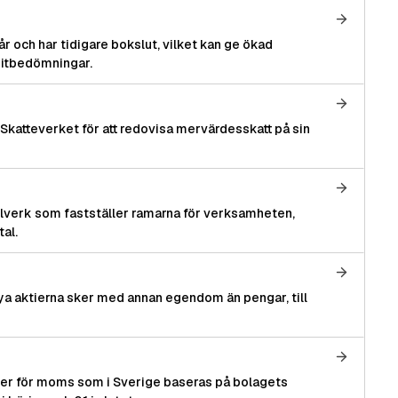
 år och har tidigare bokslut, vilket kan ge ökad
ditbedömningar.
l Skatteverket för att redovisa mervärdesskatt på sin
lverk som fastställer ramarna för verksamheten,
al.
ya aktierna sker med annan egendom än pengar, till
mer för moms som i Sverige baseras på bolagets