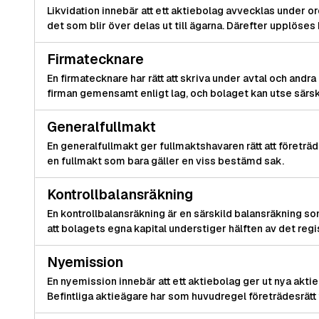
Likvidation innebär att ett aktiebolag avvecklas under o
det som blir över delas ut till ägarna. Därefter upplöses
Firmatecknare
En firmatecknare har rätt att skriva under avtal och andra
firman gemensamt enligt lag, och bolaget kan utse särsk
Generalfullmakt
En generalfullmakt ger fullmaktshavaren rätt att företräda
en fullmakt som bara gäller en viss bestämd sak.
Kontrollbalansräkning
En kontrollbalansräkning är en särskild balansräkning som
att bolagets egna kapital understiger hälften av det regi
Nyemission
En nyemission innebär att ett aktiebolag ger ut nya aktie
Befintliga aktieägare har som huvudregel företrädesrätt t