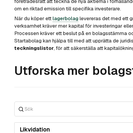
företrädesrätt att teckna de nya aktierna i förhålla
om en riktad emission till specifika investerare.
När du köper ett
lagerbolag
levereras det med ett g
verksamhet kräver mer kapital för investeringar ell
Processen kräver ett beslut på en bolagsstämma och 
Startabolag kan hjälpa till med att upprätta de jur
teckningslistor
, för att säkerställa att kapitalökni
Utforska mer bolag
Likvidation