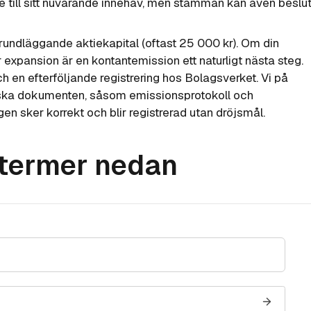
nde till sitt nuvarande innehav, men stämman kan även beslu
rundläggande aktiekapital (oftast 25 000 kr). Om din
er expansion är en
kontantemission
ett naturligt nästa steg.
en efterföljande registrering hos Bolagsverket. Vi på
idiska dokumenten, såsom emissionsprotokoll och
ngen sker korrekt och blir registrerad utan dröjsmål.
stermer nedan