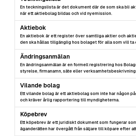
En teckningslista är det dokument där de som ska bli akt
när ett aktiebolag bildas och vid nyemission.
Aktiebok
En aktiebok är ett register över samtliga aktier och akti
den ska hållas tillgänglig hos bolaget för alla som vill ta 
Ändringsanmälan
En ändringsanmälan är en formell registrering hos Bola
styrelse, firmanamn, säte eller verksamhetsbeskrivning
Vilande bolag
Ett vilande bolag är ett aktiebolag som inte har någon
och kräver årlig rapportering till myndigheterna.
Köpebrev
Ett köpebrev är ett juridiskt dokument som fungerar som et
äganderätten har övergått från säljare till köpare efter at