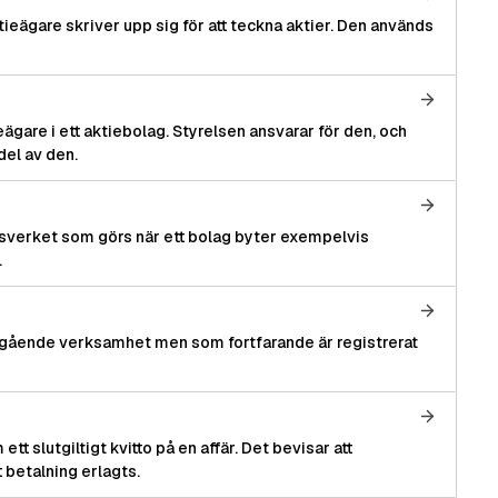
ieägare skriver upp sig för att teckna aktier. Den används
eägare i ett aktiebolag. Styrelsen ansvarar för den, och
del av den.
gsverket som görs när ett bolag byter exempelvis
.
 pågående verksamhet men som fortfarande är registrerat
t slutgiltigt kvitto på en affär. Det bevisar att
t betalning erlagts.