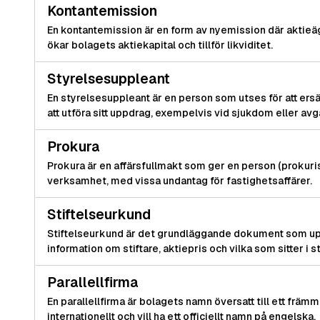
Kontantemission
En kontantemission är en form av nyemission där aktieäg
ökar bolagets aktiekapital och tillför likviditet.
Styrelsesuppleant
En styrelsesuppleant är en person som utses för att ers
att utföra sitt uppdrag, exempelvis vid sjukdom eller avg
Prokura
Prokura är en affärsfullmakt som ger en person (prokuriste
verksamhet, med vissa undantag för fastighetsaffärer.
Stiftelseurkund
Stiftelseurkund är det grundläggande dokument som uppr
information om stiftare, aktiepris och vilka som sitter i s
Parallellfirma
En parallellfirma är bolagets namn översatt till ett fr
internationellt och vill ha ett officiellt namn på engelska.