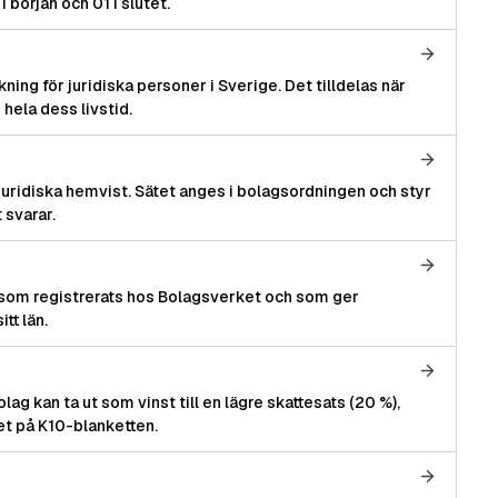
början och 01 i slutet.
ning för juridiska personer i Sverige. Det tilldelas när
hela dess livstid.
juridiska hemvist. Sätet anges i bolagsordningen och styr
 svarar.
 som registrerats hos Bolagsverket och som ger
tt län.
 kan ta ut som vinst till en lägre skattesats (20 %),
et på K10-blanketten.