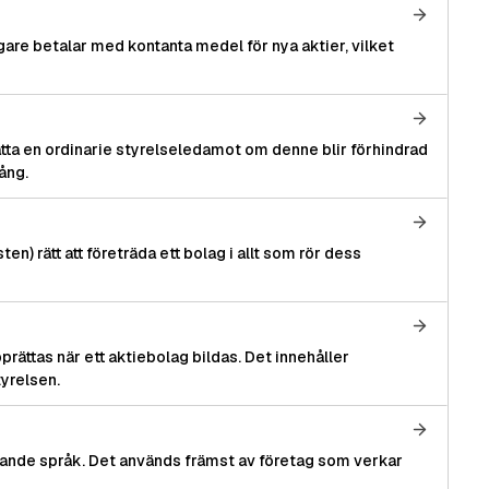
are betalar med kontanta medel för nya aktier, vilket
ätta en ordinarie styrelseledamot om denne blir förhindrad
ång.
n) rätt att företräda ett bolag i allt som rör dess
ättas när ett aktiebolag bildas. Det innehåller
tyrelsen.
ämmande språk. Det används främst av företag som verkar