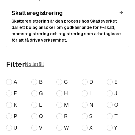
Skatteregistrering
Skatteregistrering är den process hos Skatteverket
där ett bolag ansöker om godkännande för F-skatt,
momsregistrering och registrering som arbetsgivare
för att få driva verksamhet.
Filter
Nollställ
A
B
C
D
E
F
G
H
I
J
K
L
M
N
O
P
Q
R
S
T
U
V
W
X
Y