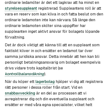
ordinarie ledamöter är det ett lagkrav att ha minst en
styrelsesuppleant
registrerad. Suppleantens roll är att
vara en reserv som kan kliva in och fatta beslut om den
ordinarie ledamoten inte kan närvara. Så länge den
ordinarie ledamoten sköter sina uppgifter har
suppleanten inget aktivt ansvar för bolagets löpande
förvaltning.
Det är dock viktigt att känna till att en suppleant som
faktiskt kliver in och ersätter en ledamot tar över
samma juridiska ansvar. Detta innebär att hen kan bli
personligt betalningsansvarig om bolaget exempelvis
drivs vidare trots kapitalbrist (se
kontrollbalansräkning
).
När du köper ett
lagerbolag
hjälper vi dig att registrera
rätt personer i dessa roller från start. Vid en
snabbavveckling
är en del av processen att vi
avregistrerar dig och din eventuella suppleant och
ersätter er med våra egna specialister, vilket helt